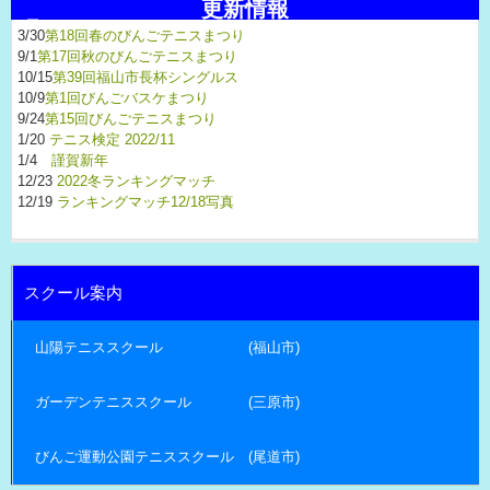
更新情報
3/30
第18回春のびんごテニスまつり
9/1
第17回秋のびんごテニスまつり
10/15
第39回福山市長杯シングルス
10/9
第1回びんごバスケまつり
9/24
第15回びんごテニスまつり
1/20
テニス検定 2022/11
1/4
謹賀新年
12/23
2022冬ランキングマッチ
12/19
ランキングマッチ12/18写真
スクール案内
山陽テニススクール (福山市)
ガーデンテニススクール (三原市)
びんご運動公園テニススクール (尾道市)